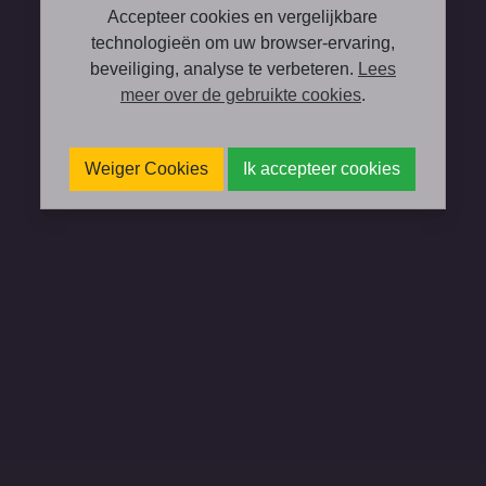
Accepteer cookies en vergelijkbare
technologieën om uw browser-ervaring,
beveiliging, analyse te verbeteren.
Lees
meer over de gebruikte cookies
.
Weiger Cookies
Ik accepteer cookies
We hebben het er al eerder overgehad, maar de
TALENTENKARAVAAN komt er nu echt
binnenkort aan! De gemeente Rotterdam zet
geen grof geschut in maar wel de
sympathieke Hans van Meggelen en de
charmante Ingrid Hoogstraten om samen met
zorgpartners en welzijnsinstellingen op zoek