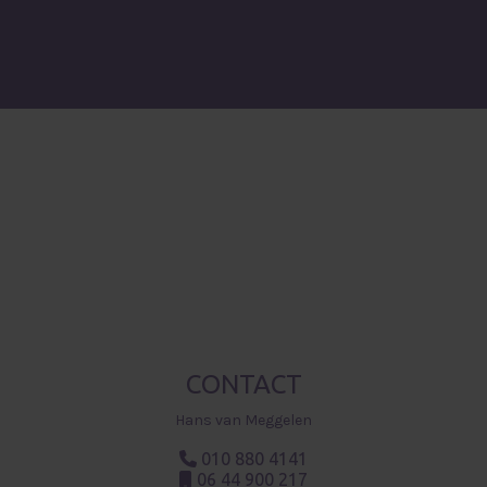
te gaan naar de talenten van 55-plussers in
verschillende Rotterdamse wijken.
Visit LinkedIn
Visit Facebook
Visit Twitt
Visit Yo
CONTACT
Hans van Meggelen
010 880 4141
06 44 900 217