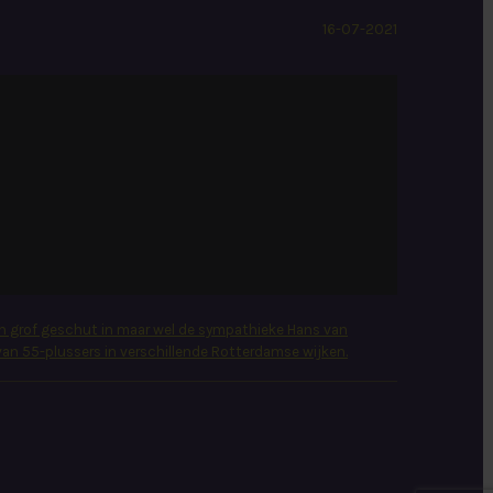
16-07-2021
 grof geschut in maar wel de sympathieke Hans van
an 55-plussers in verschillende Rotterdamse wijken.