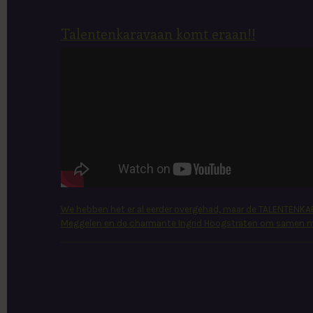
Talentenkaravaan komt eraan!!
We hebben het er al eerder overgehad, maar de TALENTENK
Meggelen en de charmante Ingrid Hoogstraten om samen met 