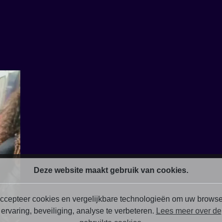
Deze website maakt gebruik van cookies.
ccepteer cookies en vergelijkbare technologieën om uw browse
ervaring, beveiliging, analyse te verbeteren.
Lees meer over de