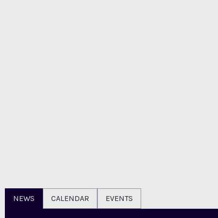
Receive newsletter:
E-mail:
*
Yes
No
NEWS
CALENDAR
EVENTS