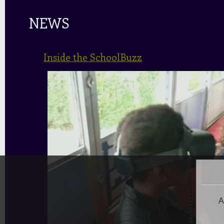
NEWS
Inside the SchoolBuzz
A